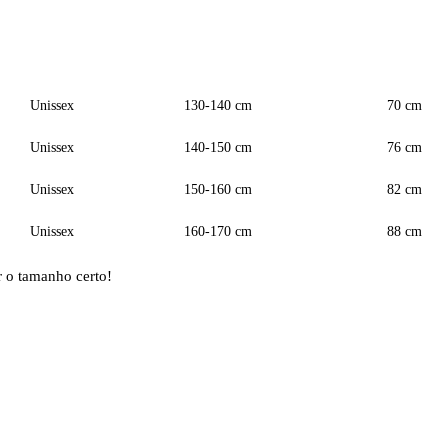
Gênero
Altura
Busto
Unissex
130-140 cm
70 cm
Unissex
140-150 cm
76 cm
Unissex
150-160 cm
82 cm
Unissex
160-170 cm
88 cm
r o tamanho certo!