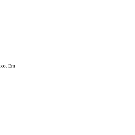
ixo. Em