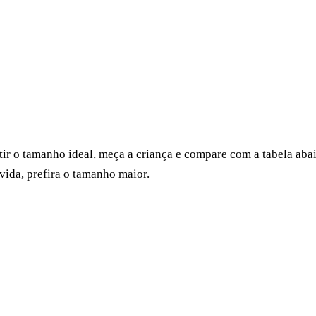
tir o tamanho ideal, meça a criança e compare com a tabela aba
vida, prefira o tamanho maior.