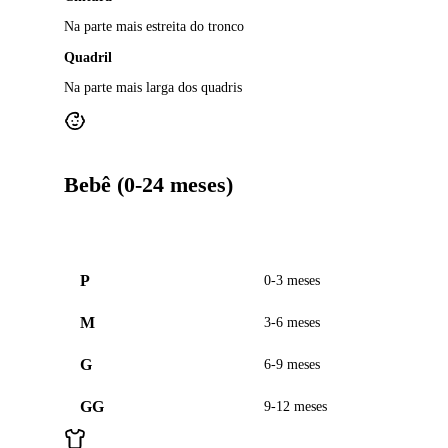
Na parte mais estreita do tronco
Quadril
Na parte mais larga dos quadris
Bebê (0-24 meses)
Tamanho
Faixa Etária
P
0-3 meses
M
3-6 meses
G
6-9 meses
GG
9-12 meses