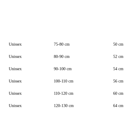
Gênero
Altura
Busto
Unissex
75-80 cm
50 cm
Unissex
80-90 cm
52 cm
Unissex
90-100 cm
54 cm
Unissex
100-110 cm
56 cm
Unissex
110-120 cm
60 cm
Unissex
120-130 cm
64 cm