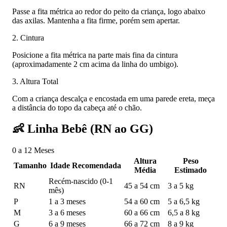
Passe a fita métrica ao redor do peito da criança, logo abaixo
das axilas. Mantenha a fita firme, porém sem apertar.
2. Cintura
Posicione a fita métrica na parte mais fina da cintura
(aproximadamente 2 cm acima da linha do umbigo).
3. Altura Total
Com a criança descalça e encostada em uma parede ereta, meça
a distância do topo da cabeça até o chão.
👶
Linha Bebê (RN ao GG)
0 a 12 Meses
Altura
Peso
Tamanho
Idade Recomendada
Média
Estimado
Recém-nascido (0-1
RN
45 a 54 cm
3 a 5 kg
mês)
P
1 a 3 meses
54 a 60 cm
5 a 6,5 kg
M
3 a 6 meses
60 a 66 cm
6,5 a 8 kg
G
6 a 9 meses
66 a 72 cm
8 a 9 kg