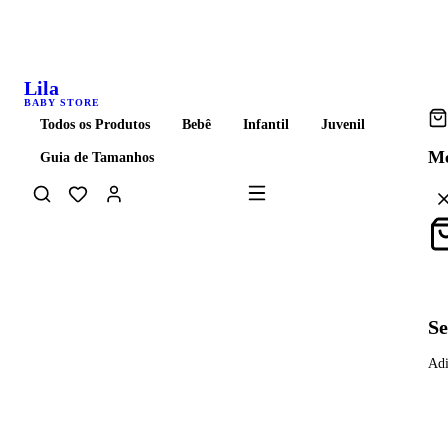
Frete grátis acima de R$ 399 para todo o Brasil
Lila
BABY STORE
Todos os Produtos
Bebê
Infantil
Juvenil
Me
Guia de Tamanhos
Carrinho
Se
Adi