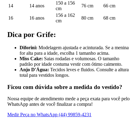
150 a 156
14
14 anos
76 cm
66 cm
cm
156 a 162
16
16 anos
80 cm
68 cm
cm
Dica por Grife:
Diforini:
Modelagem ajustada e acinturada. Se a menina
for alta para a idade, escolha 1 tamanho acima.
Miss Cake:
Saias rodadas e volumosas. O tamanho
padrão por idade costuma vestir com ótimo caimento.
Anjo D'Água:
Tecidos leves e fluidos. Consulte a altura
total para vestidos longos.
Ficou com dúvida sobre a medida do vestido?
Nossa equipe de atendimento mede a peça exata para você pelo
WhatsApp antes de você finalizar a compra!
Medir Peça no WhatsApp (44) 99859-4231