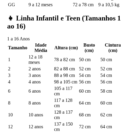
GG
9 a 12 meses
72 a 78 cm
9 a 10,5 kg
👧
Linha Infantil e Teen (Tamanhos 1
ao 16)
1 a 16 Anos
Idade
Busto
Cintura
Tamanho
Altura (cm)
Média
(cm)
(cm)
12 a 18
1
78 a 82 cm
50 cm
50 cm
meses
2
2 anos
82 a 88 cm
52 cm
52 cm
3
3 anos
88 a 98 cm
54 cm
54 cm
4
4 anos
98 a 105 cm
56 cm
56 cm
105 a 117
6
6 anos
60 cm
58 cm
cm
117 a 128
8
8 anos
64 cm
60 cm
cm
128 a 137
10
10 anos
68 cm
62 cm
cm
137 a 150
12
12 anos
72 cm
64 cm
cm